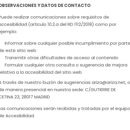
OBSERVACIONES Y DATOS DE CONTACTO
Puede realizar comunicaciones sobre requisitos de
accesibilidad (articulo 10.2.a del RD 1112/2018) como por
ejemplo:
Informar sobre cualquier posible incumplimiento por part
de este sitio web
Transmitir otras dificultades de acceso al contenido
Formular cualquier otra consulta o sugerencia de mejora
relativa a la accesibilidad del sitio web
A través de nuestro buzón de sugerencias ariza@ariza.net, 
de manera presencial en nuestra sede: C/GUTIERRE DE
CETINA 23, 28017 MADRID
Las comunicaciones serán recibidas y tratadas por el equip
de Accesibilidad.