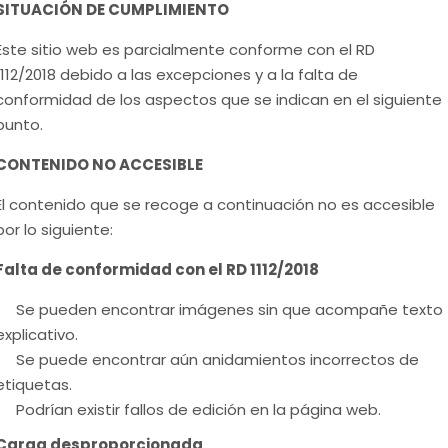
SITUACI
Ó
N DE CUMPLIMIENTO
Este sitio web es parcialmente conforme con el
RD
1112/2018
debido a las excepciones y a la falta de
conformidad de los aspectos que se indican en el siguiente
punto.
CONTENIDO NO ACCESIBLE
El contenido que se recoge a continuación no es accesible
por lo siguiente:
Falta de conformidad con el RD 1112/2018
Se pueden encontrar imágenes sin que acompañe texto
explicativo.
Se puede encontrar aún anidamientos incorrectos de
etiquetas.
Podrían existir fallos de edición en la página web.
Carga desproporcionada