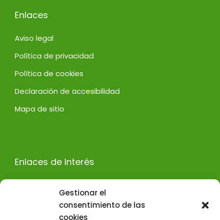
Enlaces
Aviso legal
Política de privacidad
Política de cookies
Declaración de accesibilidad
Mapa de sitio
Enlaces de Interés
Decoración de oficinas Madrid
Gestionar el
Diseño de stands en Madrid
consentimiento de las
cookies