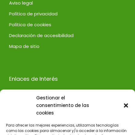
Aviso legal
Política de privacidad
Política de cookies
Declaración de accesibilidad
Mapa de sitio
Enlaces de Interés
Decoración de oficinas Madrid
Gestionar el
Diseño de stands en Madrid
consentimiento de las
cookies
Empresas de decoración de interiores en Madrid
Empresas de diseño de interiores en Madrid
Para ofrecer las mejores experiencias, utilizamos tecnologías
como las cookies para almacenar y/o acceder a la información