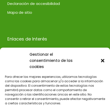
Declaración de accesibilidad
Mapa de sitio
Enlaces de Interés
Decoración de oficinas Madrid
Gestionar el
Diseño de stands en Madrid
consentimiento de las
cookies
Empresas de decoración de interiores en Madrid
Empresas de diseño de interiores en Madrid
Para ofrecer las mejores experiencias, utilizamos tecnologías
como las cookies para almacenar y/o acceder a la información
Escaparatistas en Madrid
del dispositivo. El consentimiento de estas tecnologías nos
permitirá procesar datos como el comportamiento de
navegación o las identificaciones únicas en este sitio. No
consentir o retirar el consentimiento, puede afectar negativamente
a ciertas características y funciones.